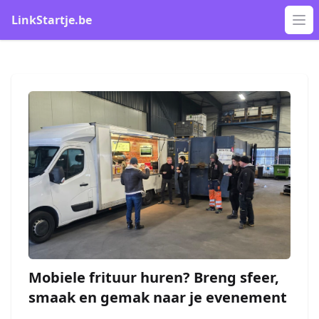
LinkStartje.be
Op
Mobiele frituur huren? Breng sfeer,
smaak en gemak naar je evenement